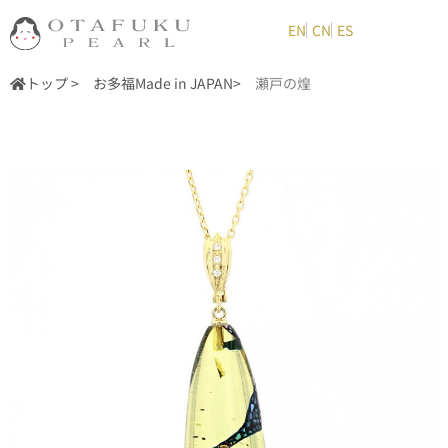
内
EN
CN
ES
容
を
トップ >
お多福Made in JAPAN
>
瀬戸の煌
ス
キ
ッ
プ