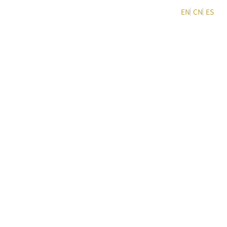
EN
CN
ES