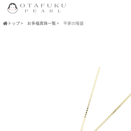
内
容
を
トップ >
お多福真珠一覧 >
平家の隆盛
ス
キ
ッ
プ