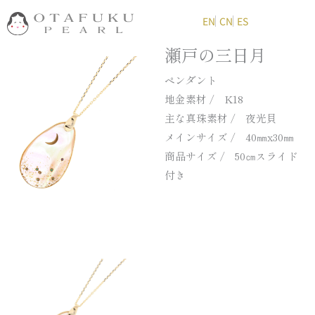
内
EN
CN
ES
容
を
瀬戸の三日月
ス
ペンダント
キ
地金素材 / K18
ッ
主な真珠素材 / 夜光貝
プ
メインサイズ / 40㎜x30㎜
商品サイズ / 50㎝スライド
付き