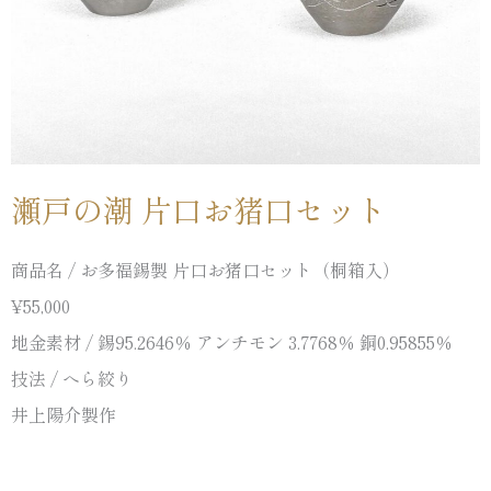
瀬戸の潮 片口お猪口セット
商品名 / お多福錫製 片口お猪口セット（桐箱入）
¥55,000
地金素材 / 錫95.2646％ アンチモン 3.7768％ 銅0.95855％
技法 / へら絞り
井上陽介製作