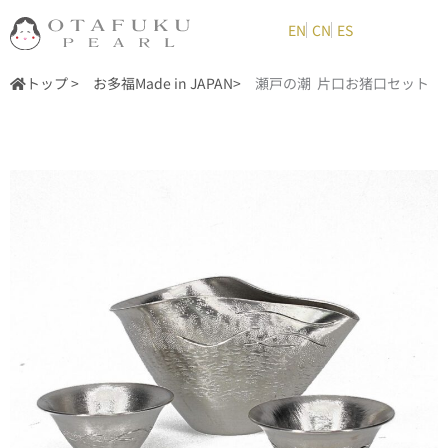
内
EN
CN
ES
容
を
トップ >
お多福Made in JAPAN
>
瀬戸の潮 片口お猪口セット
ス
キ
ッ
プ